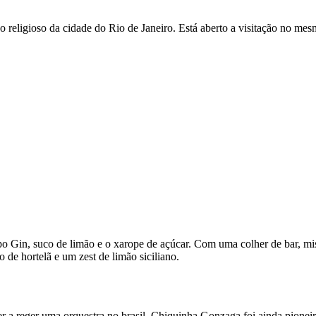
religioso da cidade do Rio de Janeiro. Está aberto a visitação no mes
o Gin, suco de limão e o xarope de açúcar. Com uma colher de bar, m
 hortelã e um zest de limão siciliano.
r a reger uma orquestra no brasil. Chiquinha Gonzaga foi ainda pioneira