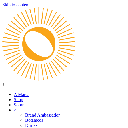
Skip to content
A Marca
Shop
Sobre
>
Brand Ambassador
Botanicos
Drinks