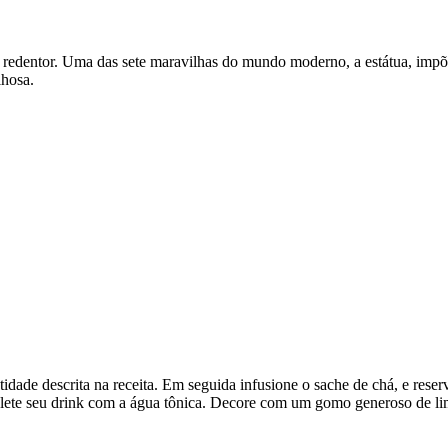
o redentor. Uma das sete maravilhas do mundo moderno, a estátua, imp
lhosa.
ade descrita na receita. Em seguida infusione o sache de chá, e reser
lete seu drink com a água tônica. Decore com um gomo generoso de lima