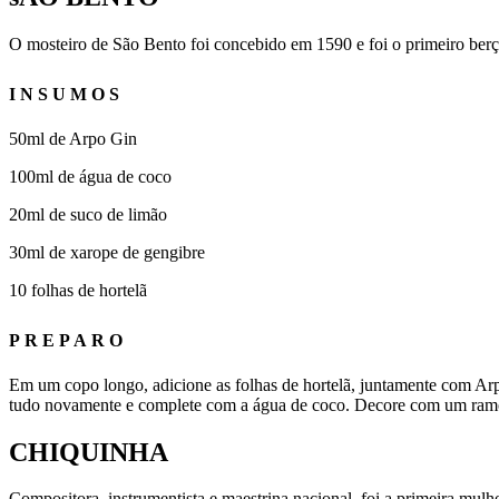
O mosteiro de São Bento foi concebido em 1590 e foi o primeiro berço 
INSUMOS
50ml de Arpo Gin
100ml de água de coco
20ml de suco de limão
30ml de xarope de gengibre
10 folhas de hortelã
PREPARO
Em um copo longo, adicione as folhas de hortelã, juntamente com Arp
tudo novamente e complete com a água de coco. Decore com um ramo de
CHIQUINHA
Compositora, instrumentista e maestrina nacional, foi a primeira mulhe