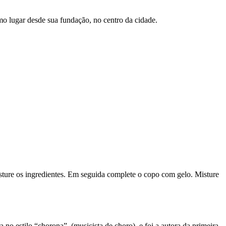
mo lugar desde sua fundação, no centro da cidade.
isture os ingredientes. Em seguida complete o copo com gelo. Misture
 no estilo “chorona”, (musicista de choro), e foi a autora da primeira