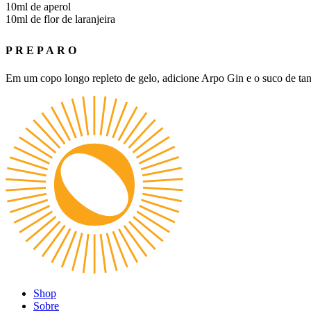
10ml de aperol
10ml de flor de laranjeira
PREPARO
Em um copo longo repleto de gelo, adicione Arpo Gin e o suco de tang
Shop
Sobre